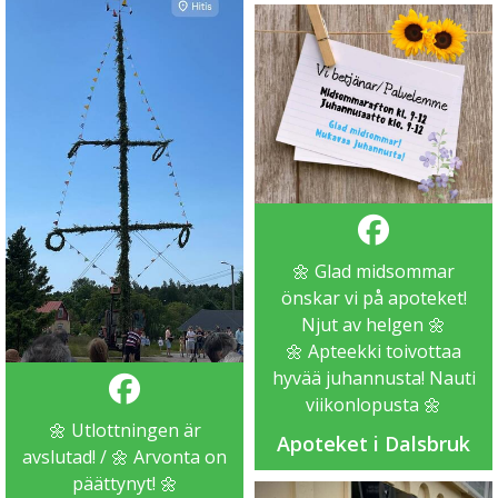
🌼 Glad midsommar
önskar vi på apoteket!
Njut av helgen 🌼
🌼 Apteekki toivottaa
hyvää juhannusta! Nauti
viikonlopusta 🌼
🌼 Utlottningen är
Apoteket i Dalsbruk
avslutad! / 🌼 Arvonta on
päättynyt! 🌼