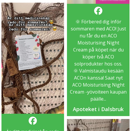
🌞 Förbered dig inför
sommaren med ACO! Just
nu får du en ACO
Moisturising Night
Cream på köpet när du
köper två ACO
solprodukter hos oss.
🌞 Valmistaudu kesään
ACOn kanssa! Saat nyt
ACO Moisturising Night
Cream -yövoiteen kaupan
päälle...
Apoteket i Dalsbruk