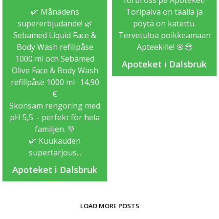
förbi oss på Apoteket!
🌿 Månadens
Toripäivä on täällä ja
supererbjudande! 🌿
pöytä on katettu.
Sebamed Liquid Face &
Tervetuloa poikkeamaan
Body Wash refillpåse
Apteekille! 🌸😎
1000 ml och Sebamed
Apoteket i Dalsbruk
Olive Face & Body Wash
refillpåse 1000 ml- 14,90
€
Skonsam rengöring med
pH 5,5 – perfekt för hela
familjen. 💚
🌿 Kuukauden
supertarjous...
Apoteket i Dalsbruk
LOAD MORE POSTS