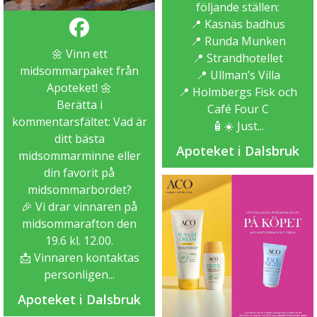
följande ställen:
📍 Kasnäs badhus
📍 Runda Munken
🌼 Vinn ett
📍 Strandhotellet
midsommarpaket från
📍 Ullman’s Villa
Apoteket! 🌼
📍 Holmbergs Fisk och
Berätta i
Café Four C
kommentarsfältet: Vad är
🧴☀️ Just...
ditt bästa
Apoteket i Dalsbruk
midsommarminne eller
din favorit på
midsommarbordet?
🎉 Vi drar vinnaren på
midsommarafton den
19.6 kl. 12.00.
📩 Vinnaren kontaktas
personligen...
Apoteket i Dalsbruk