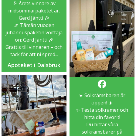
🎉 Årets vinnare av
midsommarpaketet är:
Gerd Jäntti 🎉
🎉 Tämän vuoden
juhannuspaketin voittaja
on: Gerd Jäntti 🎉
Grattis till vinnaren – och
tack för att ni spred...
Apoteket i Dalsbruk
☀️ Solkrämsbaren är
öppen! ☀️
✨ Testa solkrämer och
hitta din favorit!
Du hittar våra
solkrämsbarer på