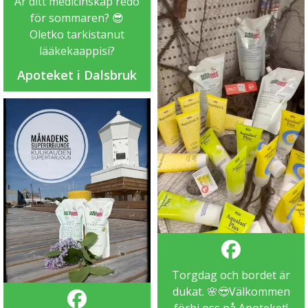
Är ditt medicinskåp redo
för sommaren? 😎
Oletko tarkistanut
lääkekaappisi?
Apoteket i Dalsbruk
Torgdag och bordet är
dukat. 🌸😎Välkommen