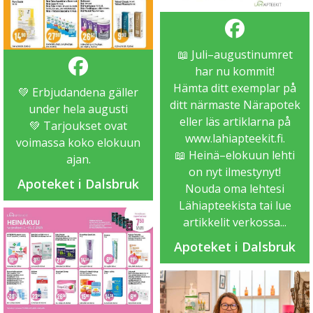
📖 Juli–augustinumret
har nu kommit!
Hämta ditt exemplar på
💚 Erbjudandena gäller
ditt närmaste Närapotek
under hela augusti
eller läs artiklarna på
💚 Tarjoukset ovat
www.lahiapteekit.fi
.
voimassa koko elokuun
📖 Heinä–elokuun lehti
ajan.
on nyt ilmestynyt!
Apoteket i Dalsbruk
Nouda oma lehtesi
Lähiapteekista tai lue
artikkelit verkossa...
Apoteket i Dalsbruk