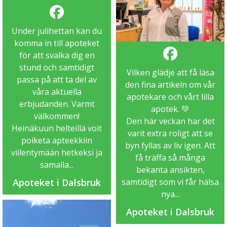
Under julihettan kan du
komma in till apoteket
för att svalka dig en
stund och samtidigt
Vilken glädje att få läsa
passa på att ta del av
den fina artikeln om vår
våra aktuella
apotekare och vårt lilla
erbjudanden. Varmt
apotek. 💚
välkommen!
Den här veckan har det
Heinäkuun helteillä voit
varit extra roligt att se
poiketa apteekkiin
byn fyllas av liv igen. Att
viilentymään hetkeksi ja
få träffa så många
samalla...
bekanta ansikten,
samtidigt som vi får hälsa
Apoteket i Dalsbruk
nya...
Apoteket i Dalsbruk