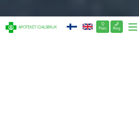
Apoteket i Dalsbruk
Plats
Ring
Apoteket i Dalsbruk
Hur kan vi hjälpa?
Vårt apotek är en del av den inhemska kedjan NärApoteken.
Vi betjänar dig från måndag till lördag. Hos oss är du
varmt välkommen att sköta alla typer av apoteksärenden,
allt
från recept
samt deras förnyelse och receptfria
mediciner. Du kan även sköta ärenden för någon annans
räkning och dra nytta av vår bekväma
dosdispenserings
tjänst
.
Visste du att Apoteket i Dalsbruk också är ett
Motionärens
Apotek
? Detta innebär att vår personal ger viktig
information om effekterna av fysisk aktivitet för att
förbättra din hälsa. Våra tjänster inkluderar också
inspektion av skeppsapotek
och vi ger
stöd för att