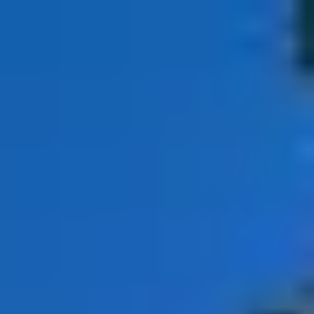
Läkemedel och läkemedelsrådgivning
Recept, Deras Förnyelse, och att Sköta
Ärenden för Andra
Dosdispensering, Bedömning av
Läkemedels behandling och Stöd för
Säker Läkemedels behandling
Inspektion av skeppsapotek